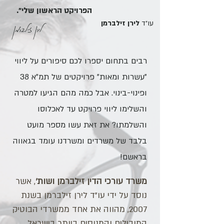
הפרויקט הראשון שלי״.
עו״ד
לירן זילברמן
לירן זילברמן
רבים בתחום יספרו לכם סיפורים על ליווי
"עשרות ומאות" פרויקטים של תמ"א 38
ופינוי-בינוי. אבל כמה מהם הגיעו למטרה
והשלימו ליווי פרויקט עד לאכלוסו
והשלמתו? את זאת עשו מספר מועט
בלבד של משרדים ומשרדנו עומד בגאווה
בראשם!
משרד עורכי הדין זילברמן ושות'
, אשר
נוסד על ידי עו"ד לירן זילברמן בשנת
2007, מהווה את אחד ממשרדי הבוטיק
המובילים והמנוסים ביותר בישראל